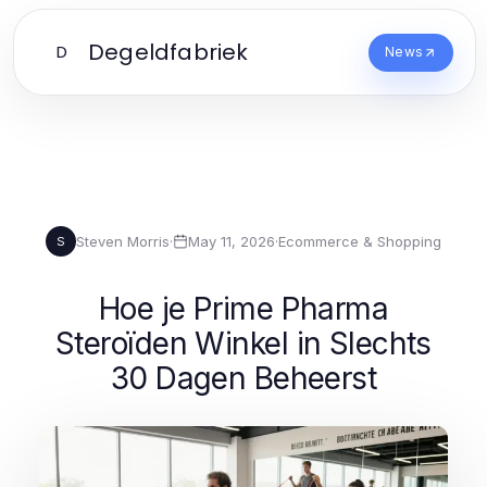
Degeldfabriek
D
News
Steven Morris
·
May 11, 2026
·
Ecommerce & Shopping
S
Hoe je Prime Pharma
Steroïden Winkel in Slechts
30 Dagen Beheerst